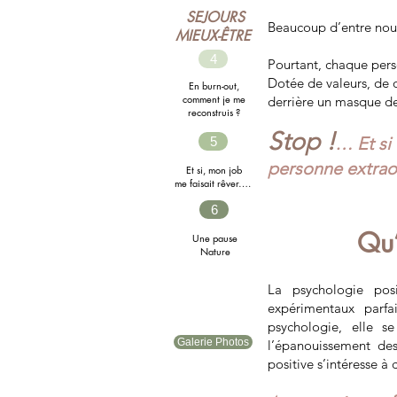
SEJOURS
Beaucoup d’entre nous
MIEUX-ÊTRE
4
Pourtant, chaque pers
Dotée de valeurs, de q
En burn-out,
comment
je me
derrière un masque de
reconstruis ?
Stop !
… Et si
5
personne extrao
Et si, mon job
me faisait rêver….
6
Qu’
Une pause
Nature
La psychologie posi
expérimentaux parf
psychologie, elle s
Galerie Photos
l’épanouissement des
positive s’intéresse à