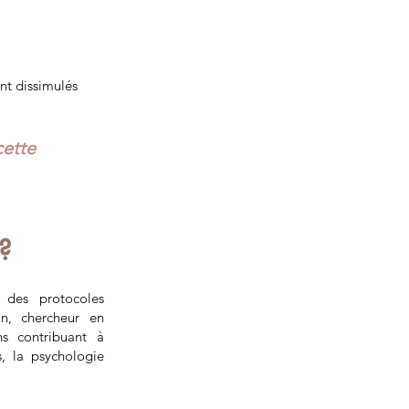
ent dissimulés
cette
 ?
i des protocoles
n, chercheur en
ns contribuant à
, la psychologie