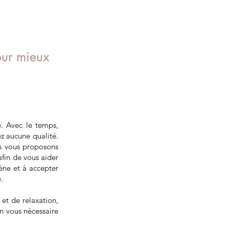
our mieux
e. Avec le temps,
ez aucune qualité.
us vous proposons
afin de vous aider
cène et à accepter
é.
 et de relaxation,
en vous nécessaire