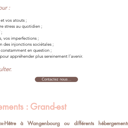
ur :
et vos atouts ;
e stress au quotidien ;
 ;
s, vos imperfections ;
on des injonctions sociétales ;
e constamment en question ;
 pour appréhender plus sereinement l’avenir.
lter.
Contactez nous…
ements : Grand-est
x-Hêtre à Wangenbourg ou différents hébergements