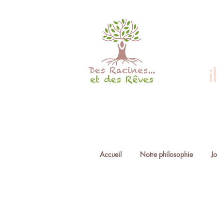
© Copyright - copies interdites !
i
Accueil
Notre philosophie
J