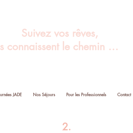
Suivez vos rêves,
ls connaissent le chemin …
ournées JADE
Nos Séjours
Pour les Professionnels
Contact
2.