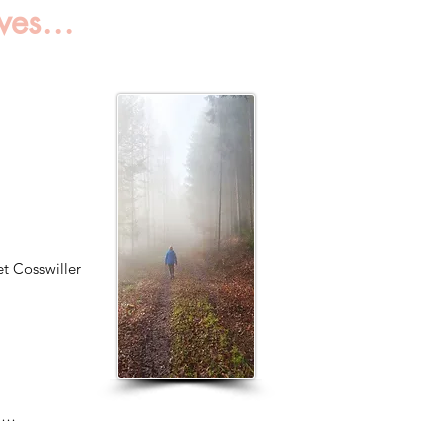
rêves…
t Cosswiller
el…